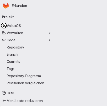
Startseite
Zum Hauptinhalt springen
Erkunden
Primärnavigation
Projekt
VailuxOS
Verwalten
Code
Repository
Branch
Commits
Tags
Repository-Diagramm
Revisionen vergleichen
Hilfe
Menüleiste reduzieren